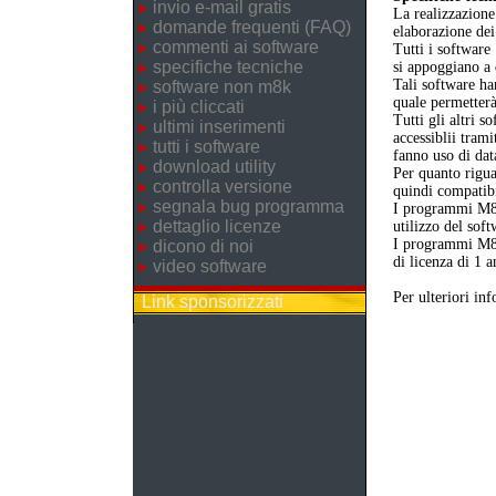
invio e-mail gratis
La realizzazione
domande frequenti (FAQ)
elaborazione dei
commenti ai software
Tutti i software
specifiche tecniche
si appoggiano a
Tali software ha
software non m8k
quale permetterà
i più cliccati
Tutti gli altri 
ultimi inserimenti
accessiblii trami
tutti i software
fanno uso di dat
download utility
Per quanto rigua
controlla versione
quindi compatibil
segnala bug programma
I programmi M8
dettaglio licenze
utilizzo del sof
I programmi M8K
dicono di noi
di licenza di 1 a
video software
Per ulteriori in
Link sponsorizzati