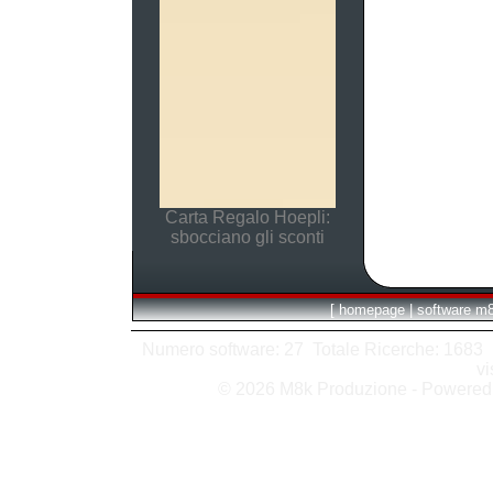
Carta Regalo Hoepli:
sbocciano gli sconti
[
homepage
|
software m
Numero software: 27 Totale Ricerche: 1683 Hit
vi
© 2026 M8k Produzione - Powere