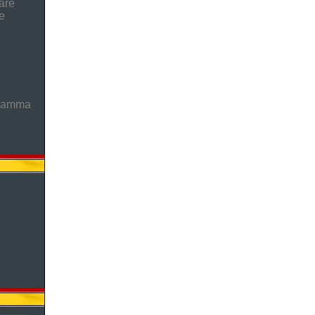
are
e
gramma