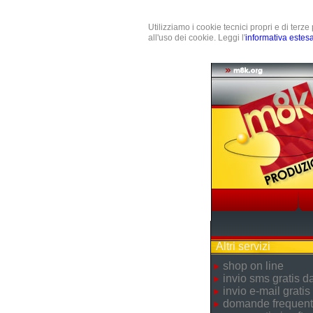
Utilizziamo i cookie tecnici propri e di terz
all'uso dei cookie. Leggi l'
informativa estes
Altri servizi
shop on line
invio sms gratis 
invio e-mail gratis
domande frequent