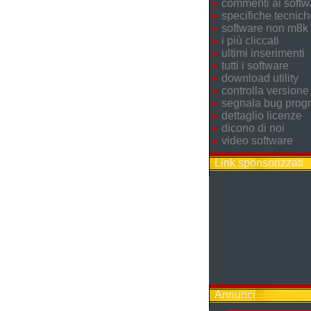
commenti ai softw
specifiche tecnich
software non m8k
i più cliccati
ultimi inserimenti
tutti i software
download utility
controlla versione
segnala bug pro
dettaglio licenze
dicono di noi
video software
Link sponsorizzati
Annunci