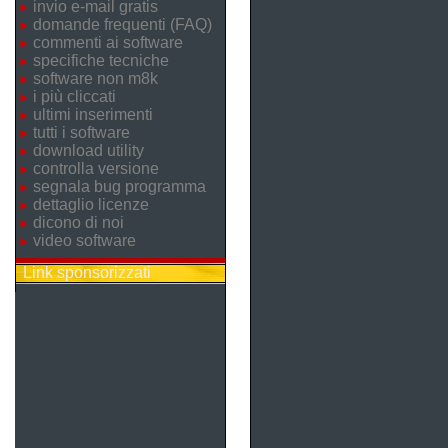
invio e-mail gratis
domande frequenti (FAQ)
commenti ai software
specifiche tecniche
software non m8k
i più cliccati
ultimi inserimenti
tutti i software
download utility
controlla versione
segnala bug programma
dettaglio licenze
dicono di noi
video software
Link sponsorizzati