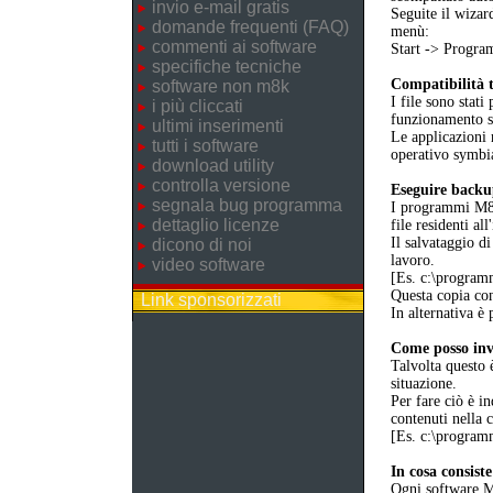
invio e-mail gratis
Seguite il wizar
domande frequenti (FAQ)
menù:
commenti ai software
Start -> Prog
specifiche tecniche
Compatibilità t
software non m8k
I file sono stati
i più cliccati
funzionamento 
ultimi inserimenti
Le applicazioni 
tutti i software
operativo symbia
download utility
controlla versione
Eseguire back
segnala bug programma
I programmi M8K 
dettaglio licenze
file residenti al
Il salvataggio di
dicono di noi
lavoro.
video software
[Es. c:\progr
Questa copia cons
Link sponsorizzati
In alternativa è 
Come posso invi
Talvolta questo 
situazione.
Per fare ciò è in
contenuti nella 
[Es. c:\progr
In cosa consist
Ogni software M