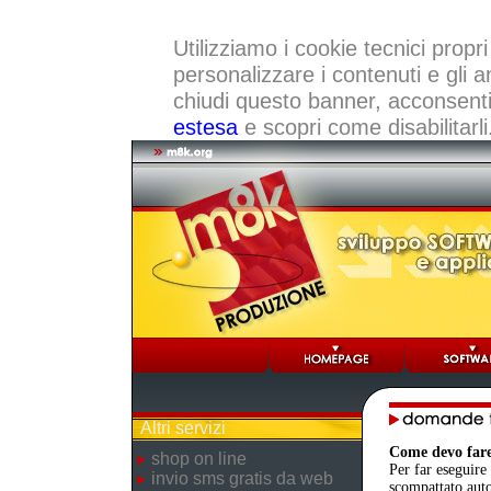
Utilizziamo i cookie tecnici propri
personalizzare i contenuti e gli a
chiudi questo banner, acconsenti a
estesa
e scopri come disabilitarli
Altri servizi
Come devo fare
shop on line
Per far eseguire 
invio sms gratis da web
scompattato auto