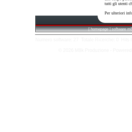
tutti gli utenti 
Per ulteriori in
[
homepage
|
software m
Numero software: 27 Totale Ricerche: 0 Hits In:
© 2026 M8k Produzione - Powere