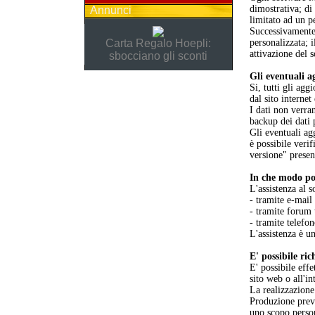
dimostrativa; d
Annunci
limitato ad un p
Successivamente 
Carta Regalo Hoepli:
personalizzata; 
attivazione del 
sbocciano gli sconti
Gli eventuali a
Si, tutti gli ag
dal sito internet
I dati non verra
backup dei dati 
Gli eventuali ag
è possibile verif
versione" presen
In che modo pos
L'assistenza al s
- tramite e-mail
- tramite forum 
- tramite telefo
L'assistenza è un
E' possibile ri
E' possibile eff
sito web o all'i
La realizzazione
Produzione previ
uno scopo perso